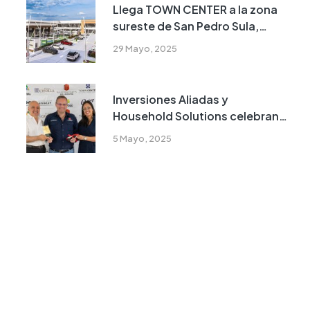
Llega TOWN CENTER a la zona
sureste de San Pedro Sula,
Honduras
29 Mayo, 2025
Inversiones Aliadas y
Household Solutions celebran
el Día del Trabajador con un
5 Mayo, 2025
emotivo homenaje a sus
colaboradores