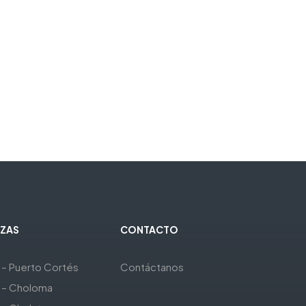
ZAS
CONTACTO
 – Puerto Cortés
Contáctanos
 – Choloma