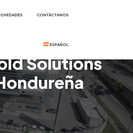
NOVEDADES
CONTÁCTANOS
ESPAÑOL
old Solutions
r Hondureña