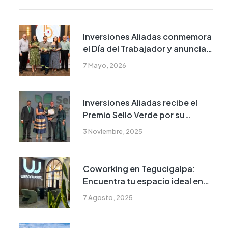
Inversiones Aliadas conmemora
el Día del Trabajador y anuncia
su próximo 15 aniversario
7 Mayo, 2026
Inversiones Aliadas recibe el
Premio Sello Verde por su
compromiso con la
3 Noviembre, 2025
sostenibilidad en San Pedro
Sula
Coworking en Tegucigalpa:
Encuentra tu espacio ideal en
Urbanworks
7 Agosto, 2025