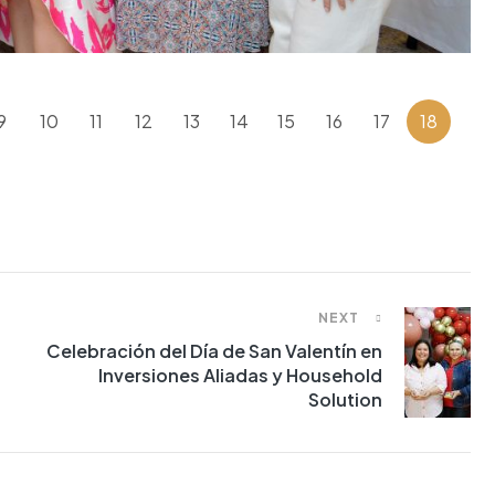
9
10
11
12
13
14
15
16
17
18
NEXT
Celebración del Día de San Valentín en
Inversiones Aliadas y Household
Solution