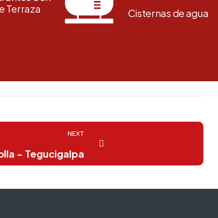
e Terraza
Cisternas de agua
NEXT
olla - Tegucigalpa