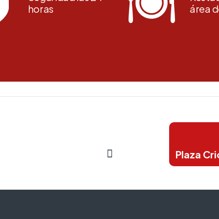
horas
área d
Plaza Cri